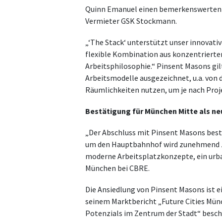
Quinn Emanuel einen bemerkenswerten Mi
Vermieter GSK Stockmann.
„‘The Stack‘ unterstützt unser innovati
flexible Kombination aus konzentrierte
Arbeitsphilosophie.“ Pinsent Masons gil
Arbeitsmodelle ausgezeichnet, u.a. von d
Räumlichkeiten nutzen, um je nach Pro
Bestätigung für München Mitte als n
„Der Abschluss mit Pinsent Masons best
um den Hauptbahnhof wird zunehmend zu 
moderne Arbeitsplatzkonzepte, ein urba
München bei CBRE.
Die Ansiedlung von Pinsent Masons ist e
seinem Marktbericht „Future Cities Mün
Potenzials im Zentrum der Stadt“ besch