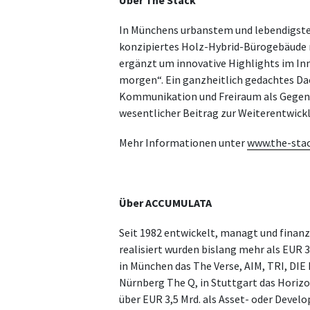
In Münchens urbanstem und lebendigste
konzipiertes Holz-Hybrid-Bürogebäude m
ergänzt um innovative Highlights im Inn
morgen“. Ein ganzheitlich gedachtes Da
Kommunikation und Freiraum als Gegenpo
wesentlicher Beitrag zur Weiterentwick
Mehr Informationen unter
www.the-sta
Über ACCUMULATA
Seit 1982 entwickelt, managt und finan
realisiert wurden bislang mehr als EUR 
in München das The Verse, AIM, TRI, D
Nürnberg The Q, in Stuttgart das Horiz
über EUR 3,5 Mrd. als Asset- oder Dev