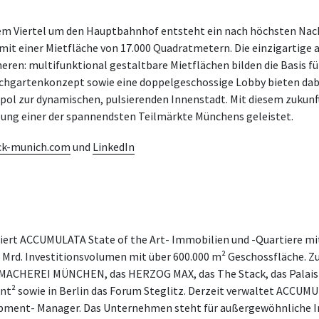
m Viertel um den Hauptbahnhof entsteht ein nach höchsten Nach
it einer Mietfläche von 17.000 Quadratmetern. Die einzigartige 
eren: multifunktional gestaltbare Mietflächen bilden die Basis fü
chgartenkonzept sowie eine doppelgeschossige Lobby bieten dabei
l zur dynamischen, pulsierenden Innenstadt. Mit diesem zukunft
lung einer der spannendsten Teilmärkte Münchens geleistet.
ck-munich.com
und
LinkedIn
ziert ACCUMULATA State of the Art- Immobilien und -Quartiere mi
3 Mrd. Investitionsvolumen mit über 600.000 m² Geschossfläche.
IE MACHEREI MÜNCHEN, das HERZOG MAX, das The Stack, das Palais 
ont² sowie in Berlin das Forum Steglitz. Derzeit verwaltet ACC
elopment- Manager. Das Unternehmen steht für außergewöhnliche