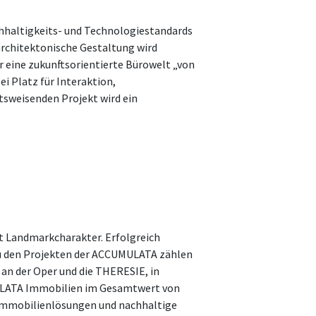
haltigkeits- und Technologiestandards
architektonische Gestaltung wird
r eine zukunftsorientierte Bürowelt „von
 Platz für Interaktion,
sweisenden Projekt wird ein
t Landmarkcharakter. Erfolgreich
 Zu den Projekten der ACCUMULATA zählen
an der Oper und die THERESIE, in
UMULATA Immobilien im Gesamtwert von
 Immobilienlösungen und nachhaltige