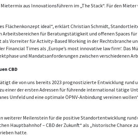
etermix aus Innovationsführern im „The Stack“. Für den Mieter 
ves Flächenkonzept ideal“, erklärt Christian Schmidt, Standortle
n Arbeitsbereichen für Beratungstätigkeit und offenen Spaces fü
t als Vorreiter für Activity-Based Working in der Rechtsbranche u
er Financial Times als ‚Europe’s most innovative law firm‘. Das Mü
jektphase und Mandatsanforderungen zwischen verschiedenen Ar
euen CBD
ätigt die von uns bereits 2023 prognostizierte Entwicklung rund
einer der ersten Adressen für führende international tätige Unt
nes Umfeld und eine optimale ÖPNV-Anbindung vereinen wollen“, 
in weiterer Meilenstein für die positive Standortentwicklung run
chen Hauptbahnhof – CBD der Zukunft“ als „historische Chance zu
rieben hatte.